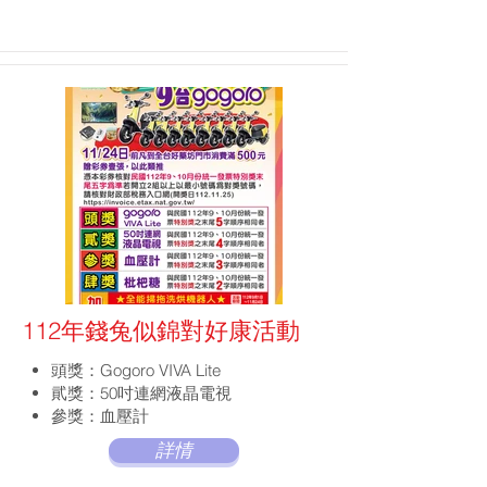
112年錢兔似錦對好康活動
頭獎：Gogoro VIVA Lite
貮獎：50吋連網液晶電視
參獎：血壓計
肆獎：枇杷糖
詳情