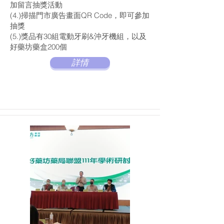
加留言抽獎活動
(4.)掃描門市廣告畫面QR Code，即可參加
抽獎
(5.)獎品有30組電動牙刷&沖牙機組，以及
好藥坊藥盒200個
詳情