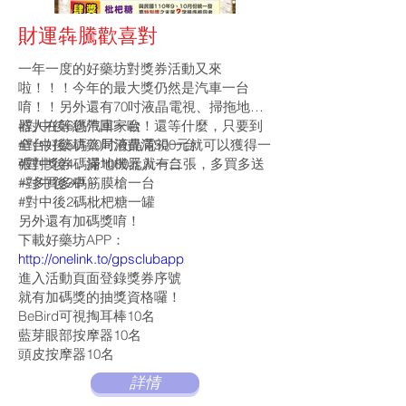
財運犇騰歡喜對
一年一度的好藥坊對獎券活動又來
啦！！！今年的最大獎仍然是汽車一台
唷！！另外還有70吋液晶電視、掃拖地機
器人在等您帶回家歐！還等什麼，只要到
#對中後6碼汽車一台
全台好藥坊藥局消費滿500元就可以獲得一
#對中後5碼70吋液晶電視一台
張對獎券，滿1000元就有二張，多買多送
#對中後4碼掃地機器人一台
～多買多中～
#對中後3碼筋膜槍一台
#對中後2碼枇杷糖一罐
另外還有加碼獎唷！
下載好藥坊APP：
http://onelink.to/gpsclubapp
進入活動頁面登錄獎券序號
就有加碼獎的抽獎資格囉！
BeBird可視掏耳棒10名
藍芽眼部按摩器10名
頭皮按摩器10名
詳情