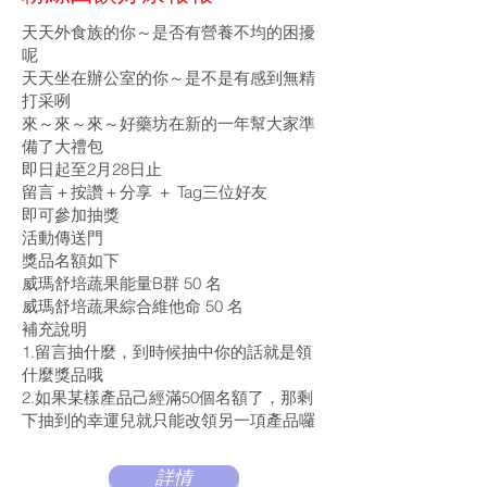
天天外食族的你～是否有營養不均的困擾
呢
天天坐在辦公室的你～是不是有感到無精
打采咧
來～來～來～好藥坊在新的一年幫大家準
備了大禮包
即日起至2月28日止
留言＋按讚＋分享 ＋ Tag三位好友
即可參加抽獎
活動傳送門
獎品名額如下
威瑪舒培蔬果能量B群 50 名
威瑪舒培蔬果綜合維他命 50 名
補充說明
1.留言抽什麼，到時候抽中你的話就是領
什麼獎品哦
2.如果某樣產品己經滿50個名額了，那剩
下抽到的幸運兒就只能改領另一項產品囉
詳情