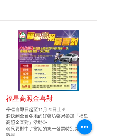
福星高照金喜對
🤩👏自即日起至11月20日止🎉
趕快到全台各地的好藥坊藥局參加「福星
高照金喜對」活動🥳
㊗️只要對中了當期的統一發票特別獎後六
碼😁