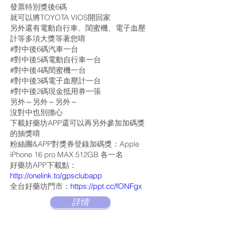
發票特別獎後6碼
就可以將TOYOTA VIOS開回家
另外還有電動自行車、閨蜜機、電子血壓
計等多項大獎等著您唷
#對中後6碼汽車一台
#對中後5碼電動自行車一台
#對中後4碼閏蜜機一台
#對中後3碼電子血壓計一台
#對中後2碼現金抵用券一張
另外～另外～另外～
沒對中也別擔心
下載好藥坊APP還可以再另外參加加碼獎
的抽獎唷
粉絲團&APP對獎券登錄加碼獎：Apple
iPhone 16 pro MAX 512GB 各一名
好藥坊APP下載點：
http://onelink.to/gpsclubapp
全台好藥坊門市：
https://ppt.cc/fONFgx
詳情