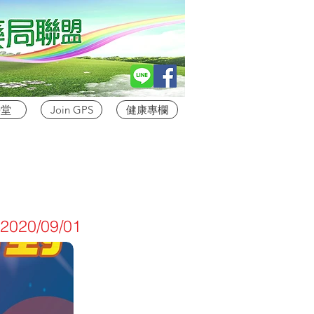
學堂
Join GPS
健康專欄
2020/09/01