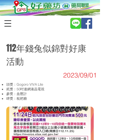
112年錢兔似錦對好康
活動
2023/09/01
頭獎：Gogoro VIVA Lite
貮獎：50吋連網液晶電視
參獎：血壓計
肆獎：枇杷糖