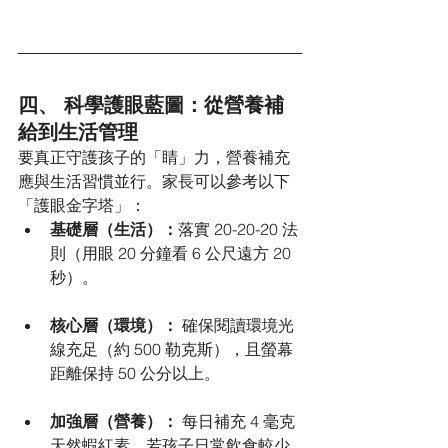
四、 科學護眼藍圖：從營養補
給到生活管理
要真正守護孩子的「睛」力，營養補充
應與生活習慣並行。家長可以參考以下
「護眼金字塔」：
基礎層（生活）：
落實 20-20-20 法
則（用眼 20 分鐘看 6 公尺遠方 20 
秒）。
核心層（環境）：
 確保閱讀環境光
線充足（約 500 勒克斯），且螢幕
距離保持 50 公分以上。
加強層（營養）：
 每日補充 4 毫克
天然蝦紅素。若孩子日常飲食較少