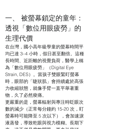
一、 被螢幕鎖定的童年：
透視「數位用眼疲勞」的
生理代價
在台灣，國小高年級學童的螢幕時間平
均已達 3–4 小時，假日甚至翻倍。這種
長時間、近距離的視覺負荷，醫學上稱
為「數位用眼疲勞」（Digital Eye 
Strain, DES）。當孩子雙眼緊盯螢幕
時，眼部的「睫狀肌」會持續處於高張
力收縮狀態，就像手臂一直平舉著重
物，久了必然痠痛。
更嚴重的是，螢幕輻射與專注時眨眼次
數的減少（正常每分鐘約 15-20 次，盯
螢幕時可能降至 5 次以下），會加速淚
液蒸發，導致乾眼與視力模糊。長期下