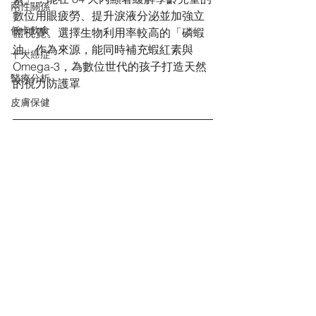
兩性關係
數位用眼疲勞、提升淚液分泌並加強立
低卡飲食
體視覺。選擇生物利用率較高的「磷蝦
油」作為來源，能同時補充蝦紅素與 
十大癌症
Omega-3，為數位世代的孩子打造天然
醫療分析
的視力防護罩
皮膚保健