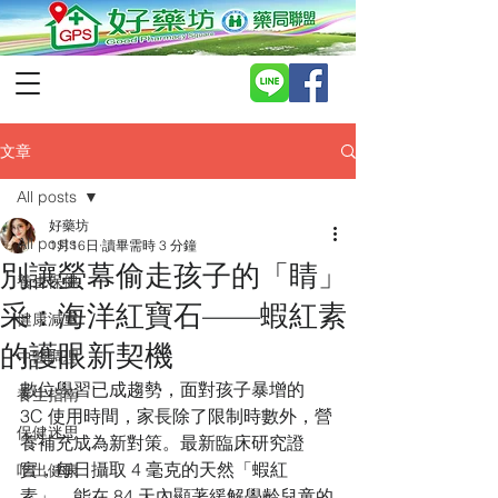
文章
All posts
好藥坊
All posts
1月16日
讀畢需時 3 分鐘
別讓螢幕偷走孩子的「睛」
養生保健
采：海洋紅寶石——蝦紅素
健康減重
的護眼新契機
中醫調理
數位學習已成趨勢，面對孩子暴增的 
養生指南
3C 使用時間，家長除了限制時數外，營
保健迷思
養補充成為新對策。最新臨床研究證
實，每日攝取 4 毫克的天然「蝦紅
吃出健康
素」，能在 84 天內顯著緩解學齡兒童的