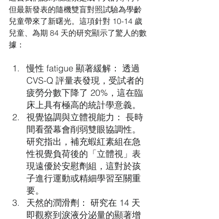
但最新發表的隨機雙盲對照試驗為學齡
兒童帶來了新曙光。這項針對 10-14 歲
兒童、為期 84 天的研究顯示了驚人的數
據：
慢性 fatigue 顯著緩解： 透過 
CVS-Q 評量表發現，受試者的
疲勞分數下降了 20%，這在臨
床上具有極高的統計學意義。
視覺協調與立體視能力： 長時
間看螢幕會削弱雙眼協調性。
研究指出，補充蝦紅素組在急
性視覺負荷後的「立體視」表
現遠優於安慰劑組，這對於孩
子進行運動或精細學習至關重
要。
天然的潤滑劑： 研究在 14 天
即觀察到淚液分泌量的顯著增