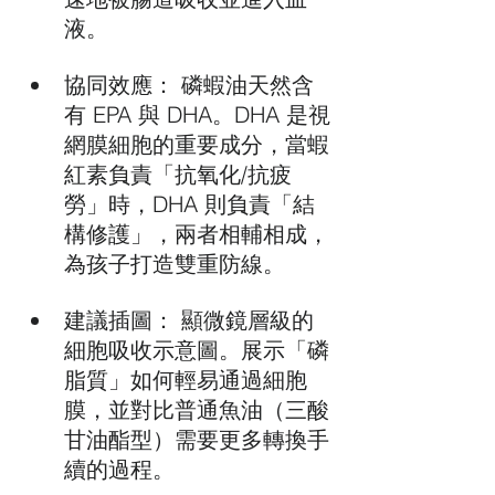
液。
協同效應： 磷蝦油天然含
有 EPA 與 DHA。DHA 是視
網膜細胞的重要成分，當蝦
紅素負責「抗氧化/抗疲
勞」時，DHA 則負責「結
構修護」，兩者相輔相成，
為孩子打造雙重防線。
建議插圖： 顯微鏡層級的
細胞吸收示意圖。展示「磷
脂質」如何輕易通過細胞
膜，並對比普通魚油（三酸
甘油酯型）需要更多轉換手
續的過程。