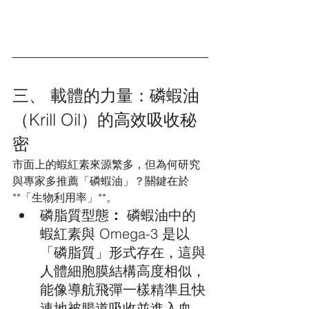
三、 載體的力量：磷蝦油
（Krill Oil）的高效吸收秘
密
市面上的蝦紅素來源繁多，但為何研究
與專家多推薦「磷蝦油」？關鍵在於
**「生物利用率」**。
磷脂質型態
：
 磷蝦油中的
蝦紅素與 Omega-3 是以
「磷脂質」形式存在，這與
人體細胞膜結構高度相似，
能像導航飛彈一樣精準且快
速地被腸道吸收並進入血