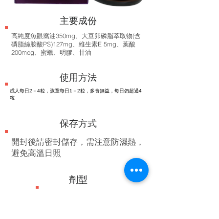
​主要成份
高純度魚眼窩油350mg、大豆卵磷脂萃取物(含
磷脂絲胺酸PS)127mg、維生素E 5mg、葉酸
200mcg、蜜蠟、明膠、甘油
使用方法
成人每日2－4粒，孩童每日1－2粒，多食無益，每日勿超過4
粒
保存方式
開封後請密封儲存，需注意防濕熱，
避免高溫日照
劑型
膠囊