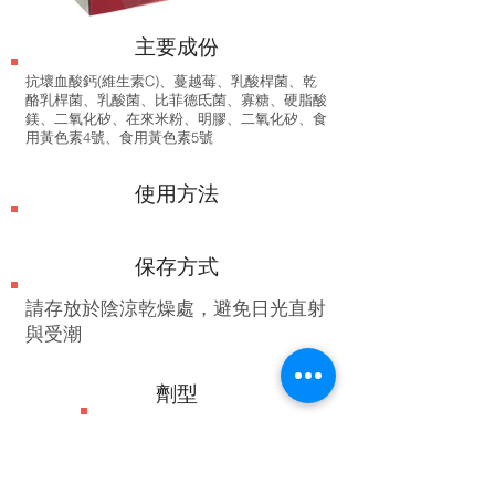
​主要成份
抗壞血酸鈣(維生素C)、蔓越莓、乳酸桿菌、乾
酪乳桿菌、乳酸菌、比菲德氐菌、寡糖、硬脂酸
鎂、二氧化矽、在來米粉、明膠、二氧化矽、食
用黃色素4號、食用黃色素5號
使用方法
保存方式
​請存放於陰涼乾燥處，避免日光直射
與受潮
劑型
膠囊
產地