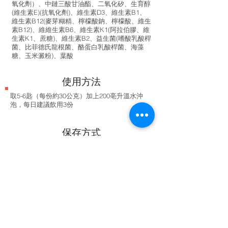
氧化劑）、中鏈三酸甘油酯、二氧化矽、生育醇
(維生素E)(抗氧化劑)、維生素D3、維生素B1、
維生素B12(麥芽糊精、檸檬酸鈉、檸檬酸、維生
素B12)、維維生素B6、維生素K1(阿拉伯膠、維
生素K1、蔗糖)、維生素B2、益生菌(嗜酸乳酸桿
菌、比菲德氏龍根菌、酪蛋白乳酸桿菌、海藻
糖、玉米澱粉)、葉酸
使用方法
取5-6匙（每份約30公克）加上200亳升溫水沖
泡，每日建議飲用3份
保存方式
開罐後，儲存於陰涼乾燥處，並在3
週內使用完畢。
劑型
乳粉