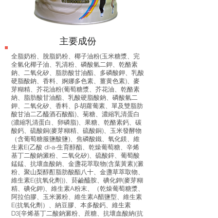
​主要成份
全脂奶粉、脫脂奶粉、椰子油粉(玉米糖漿、完
全氫化椰子油、乳清粉、磷酸氫二鉀、乾酪素
鈉、二氧化矽、脂肪酸甘油酯、多磷酸鉀、乳酸
硬脂酸鈉、香料、婀娜多色素、薑黄色素)、麥
芽糊精、芥花油粉(葡萄糖漿、芥花油、乾酪素
納、脂肪酸甘油酯、乳酸硬脂酸鈉、磷酸氫二
鉀、二氧化矽、香料、β-胡蘿葡素、單及雙脂肪
酸甘油二乙醯酒石酸酯)、菊糖、濃縮乳清蛋白
(濃縮乳清蛋白、卵磷脂)、果糖、乾酪素鈣、碳
酸鈣、硫酸銅(麥芽糊精、硫酸銅)、玉米發酵物
（含葡萄糖服鹽酸鹽)、焦磷酸鐵、氧化鎂、維
生素E(乙酸 dl-a-生育醇酯、乾燥葡萄糖、辛烯
基丁二酸鈉澱粉、二氧化矽)、硫酸鋅、葡萄酸
錳錳、抗壞血酸鈉、金盞花萃取物(含葉黃素)(澱
粉、聚山梨醇酊脂肪酸酯八十、金盞草萃取物、
維生素E(抗氧化劑))、菸鹼醯胺、碘化鉀(麥芽糊
精、碘化鉀)、維生素A粉末、（乾燥葡萄糖漿、
阿拉伯膠、玉米澱粉、維生素A醋鹽型、維生素
E(抗氧化劑）、納豆膠、本多酸鈣、維生素
D3[辛烯基丁二酸鈉澱粉、蔗糖、抗壞血酸納(抗