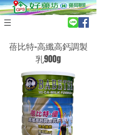
蓓比特-高纖高鈣調製
乳900g