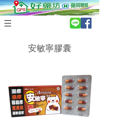
安敏寧膠囊