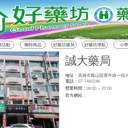
期活動
獨特商品
好藥坊藥局
好藥坊導航
小
誠大藥局
地址：
高雄市鳳山區青年路一段3
電話：
07-7482246
營業時間：
09:00 ~ 22:00
官方網站：