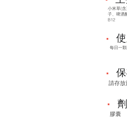
小米草(
子、啤洒酵
B12
使
每日一顆
保
​請存
膠囊