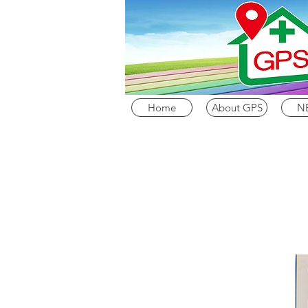
Home
About GPS
N