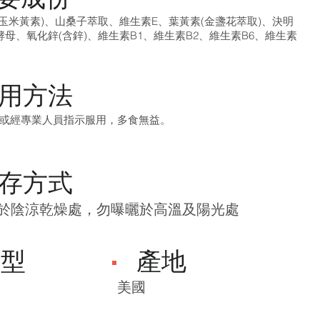
含玉米黃素)、山桑子萃取、維生素E、葉黃素(金盞花萃取)、決明
母、氧化鋅(含鋅)、維生素B1、維生素B2、維生素B6、維生素
用方法
或經專業人員指示服用，多食無益。
存方式
放於陰涼乾燥處，勿曝曬於高溫及陽光處
劑型
產地
美國