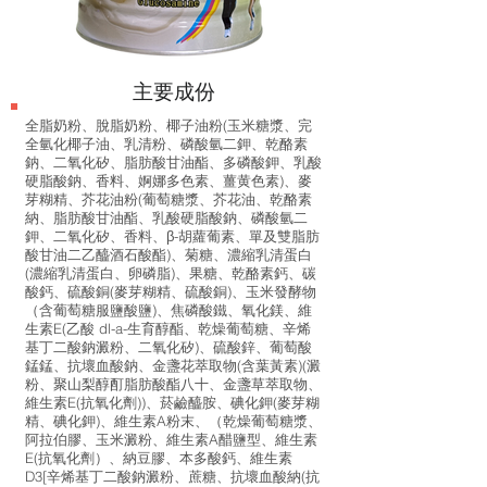
​主要成份
全脂奶粉、脫脂奶粉、椰子油粉(玉米糖漿、完
全氫化椰子油、乳清粉、磷酸氫二鉀、乾酪素
鈉、二氧化矽、脂肪酸甘油酯、多磷酸鉀、乳酸
硬脂酸鈉、香料、婀娜多色素、薑黄色素)、麥
芽糊精、芥花油粉(葡萄糖漿、芥花油、乾酪素
納、脂肪酸甘油酯、乳酸硬脂酸鈉、磷酸氫二
鉀、二氧化矽、香料、β-胡蘿葡素、單及雙脂肪
酸甘油二乙醯酒石酸酯)、菊糖、濃縮乳清蛋白
(濃縮乳清蛋白、卵磷脂)、果糖、乾酪素鈣、碳
酸鈣、硫酸銅(麥芽糊精、硫酸銅)、玉米發酵物
（含葡萄糖服鹽酸鹽)、焦磷酸鐵、氧化鎂、維
生素E(乙酸 dl-a-生育醇酯、乾燥葡萄糖、辛烯
基丁二酸鈉澱粉、二氧化矽)、硫酸鋅、葡萄酸
錳錳、抗壞血酸鈉、金盞花萃取物(含葉黃素)(澱
粉、聚山梨醇酊脂肪酸酯八十、金盞草萃取物、
維生素E(抗氧化劑))、菸鹼醯胺、碘化鉀(麥芽糊
精、碘化鉀)、維生素A粉末、（乾燥葡萄糖漿、
阿拉伯膠、玉米澱粉、維生素A醋鹽型、維生素
E(抗氧化劑）、納豆膠、本多酸鈣、維生素
D3[辛烯基丁二酸鈉澱粉、蔗糖、抗壞血酸納(抗