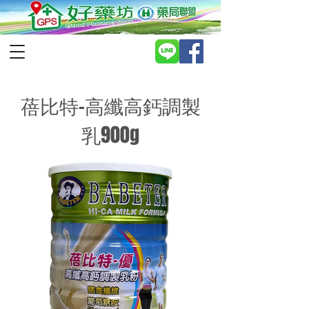
蓓比特-高纖高鈣調製
乳900g