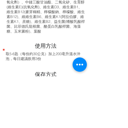
氧化劑）、中鏈三酸甘油酯、二氧化矽、生育醇
(維生素E)(抗氧化劑)、維生素D3、維生素B1、
維生素B12(麥芽糊精、檸檬酸鈉、檸檬酸、維生
素B12)、維維生素B6、維生素K1(阿拉伯膠、維
生素K1、蔗糖)、維生素B2、益生菌(嗜酸乳酸桿
菌、比菲德氏龍根菌、酪蛋白乳酸桿菌、海藻
糖、玉米澱粉)、葉酸
使用方法
取5-6匙（每份約30公克）加上200亳升溫水沖
泡，每日建議飲用3份
保存方式
開罐後，儲存於陰涼乾燥處，並在3
週內使用完畢。
劑型
乳粉