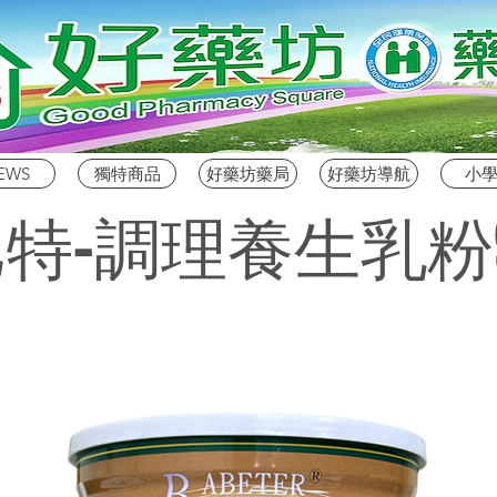
EWS
獨特商品
好藥坊藥局
好藥坊導航
小
特-調理養生乳粉9