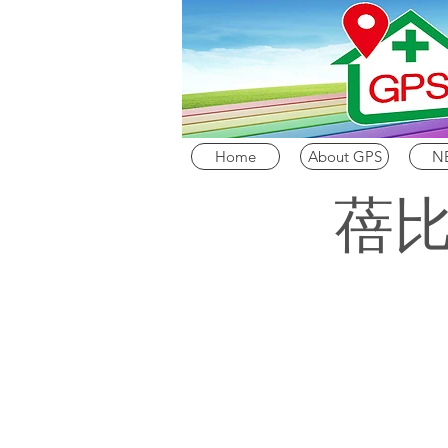
Home
About GPS
N
蓓比