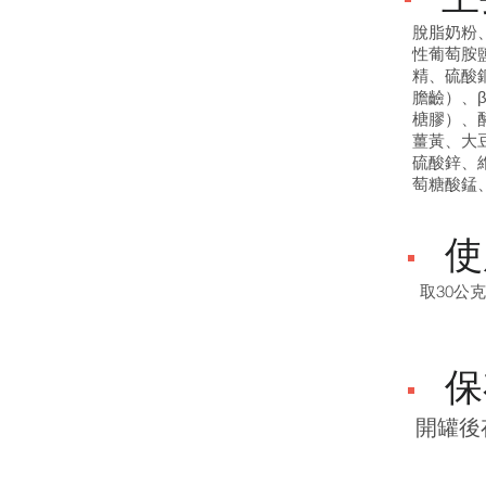
脫脂奶粉
性葡萄胺
精、硫酸
膽䶨）、
榶膠）、
薑黃、大
硫酸鋅、
萄糖酸錳
使
取30公
保
開罐後