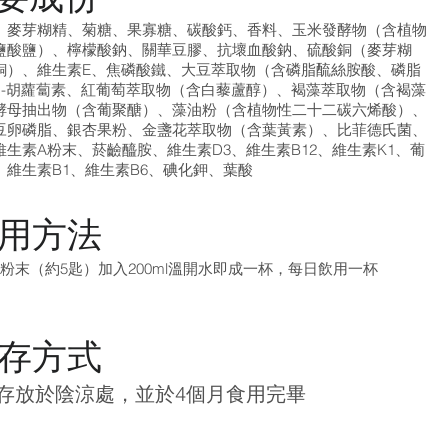
、麥芽糊精、菊糖、果寡糖、碳酸鈣、香料、玉米發酵物（含植物
鹽酸鹽）、檸檬酸鈉、關華豆膠、抗壞血酸鈉、硫酸銅（麥芽糊
銅）、維生素E、焦磷酸鐵、大豆萃取物（含磷脂酼絲胺酸、磷脂
β-胡蘿蔔素、紅葡萄萃取物（含白藜蘆醇）、褐藻萃取物（含褐藻
酵母抽出物（含葡聚醣）、藻油粉（含植物性二十二碳六烯酸）、
豆卵磷脂、銀杏果粉、金盞花萃取物（含葉黃素）、比菲德氏菌、
維生素A粉末、菸䶨醯胺、維生素D3、維生素B12、維生素K1、葡
、維生素B1、維生素B6、碘化鉀、葉酸
用方法
克粉末（約5匙）加入200ml溫開水即成一杯，每日飲用一杯
存方式
存放於陰涼處，並於4個月食用完畢