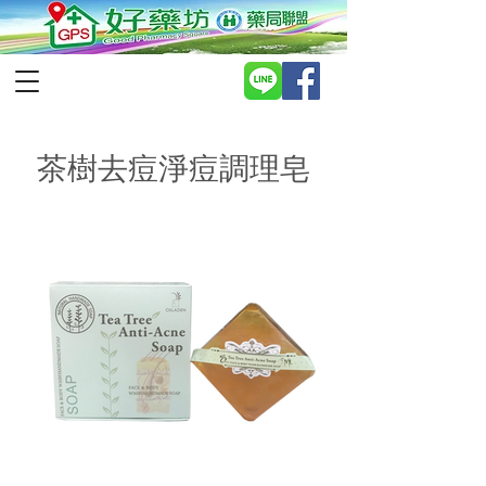
茶樹去痘淨痘調理皂