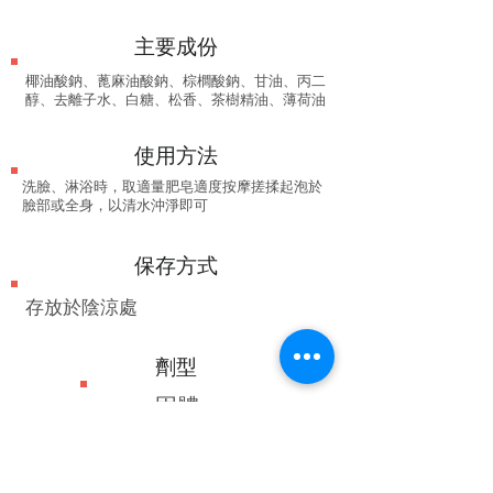
​主要成份
​椰油酸鈉、蓖麻油酸鈉、棕櫚酸鈉、甘油、丙二
醇、去離子水、白糖、松香、茶樹精油、薄荷油
使用方法
洗臉、淋浴時，取適量肥皂適度按摩搓揉起泡於
臉部或全身，以清水沖淨即可
保存方式
存放於陰涼處
劑型
固體
產地