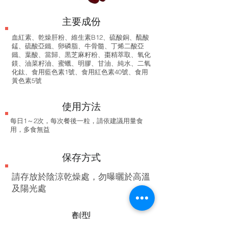
​主要成份
血紅素、乾燥肝粉、維生素B12、硫酸銅、酼酸
錳、硫酸亞鐵、卵磷脂、牛骨髓、丁烯二酸亞
鐵、葉酸、當歸、黒芝麻籽粉、棗精萃取、氧化
鎂、油菜籽油、蜜蠟、明膠、甘油、純水、二氧
化鈦、食用藍色素1號、食用紅色素40號、食用
黃色素5號
使用方法
每日1～2次，每次餐後一粒，請依建議用量食
用，多食無益
保存方式
​請存放於陰涼乾燥處，勿曝曬於高溫
及陽光處
劑型