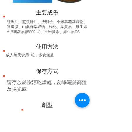
​主要成份
鮭魚油、鯊魚肝油、決明子、小米草花萃取物、
卵磷脂、山桑籽萃取物、枸杞、葉黃素、維生素
A(B胡蘿素)(5000IU)、玉米黃素、維生素D3
使用方法
成人每天食用1粒，多食無益
保存方式
​請存放於陰涼乾燥處，勿曝曬於高溫
及陽光處
劑型
膠囊
產地