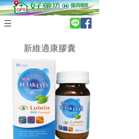
新維適康膠囊