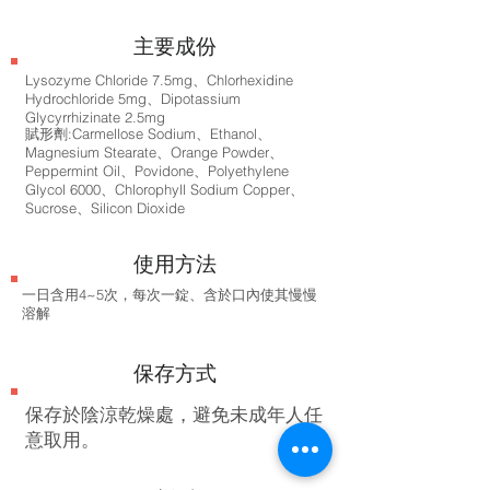
​主要成份
Lysozyme Chloride 7.5mg、Chlorhexidine
Hydrochloride 5mg、Dipotassium
Glycyrrhizinate 2.5mg
賦形劑:Carmellose Sodium、Ethanol、
Magnesium Stearate、Orange Powder、
Peppermint Oil、Povidone、Polyethylene
Glycol 6000、Chlorophyll Sodium Copper、
Sucrose、Silicon Dioxide
使用方法
一日含用4~5次，每次一錠、含於口內使其慢慢
溶解
保存方式
保存於陰涼乾燥處，避免未成年人任
意取用。