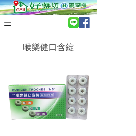
喉樂健口含錠