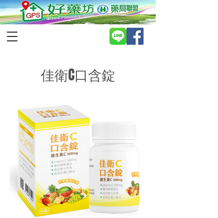
佳衛C口含錠