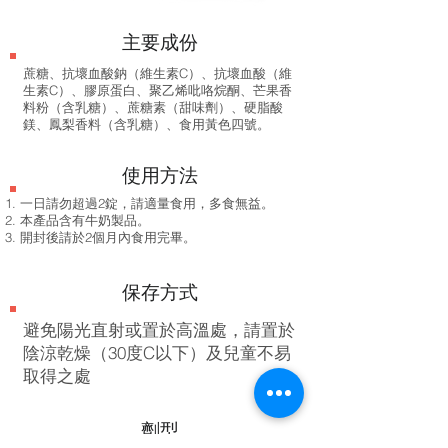
​主要成份
蔗糖、抗壞血酸鈉（維生素C）、抗壞血酸（維
生素C）、膠原蛋白、聚乙烯吡咯烷酮、芒果香
料粉（含乳糖）、蔗糖素（甜味劑）、硬脂酸
鎂、鳳梨香料（含乳糖）、食用黃色四號。
使用方法
一日請勿超過2錠，請適量食用，多食無益。
本產品含有牛奶製品。
開封後請於2個月內食用完畢。
保存方式
避免陽光直射或置於高溫處，請置於
陰涼乾燥（30度C以下）及兒童不易
取得之處
劑型