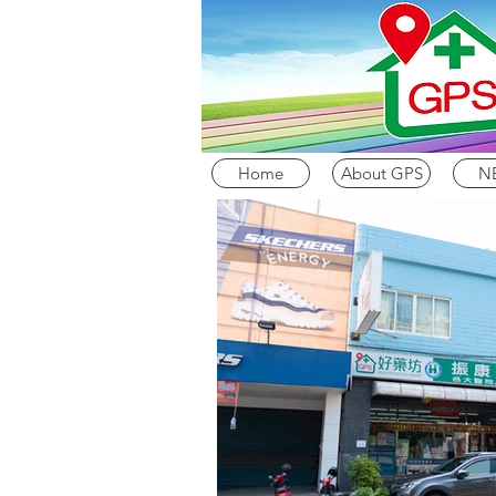
Home
About GPS
N