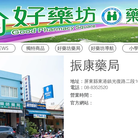
EWS
獨特商品
好藥坊藥局
好藥坊導航
小
振康藥局
地址：
屏東縣東港鎮光復路二段1
電話：
08-8352520
營業時間：
官方網站：