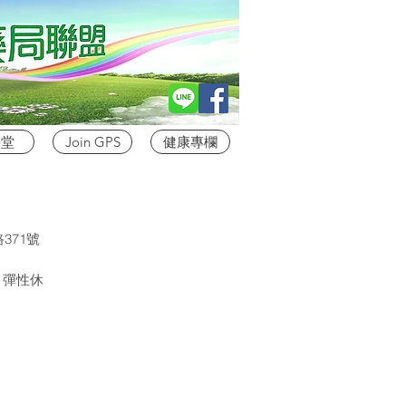
學堂
Join GPS
健康專欄
371號
日）彈性休