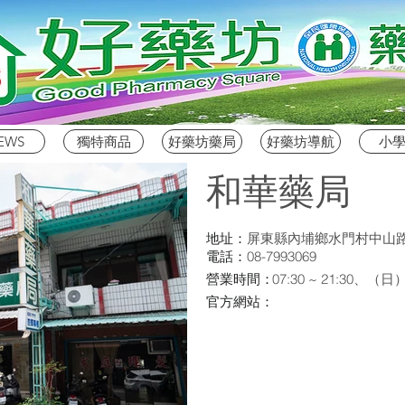
EWS
獨特商品
好藥坊藥局
好藥坊導航
小
和華藥局
地址：
屏東縣內埔鄉水門村中山路
電話：
08-7993069
營業時間：
07:30 ~ 21:30、（
官方網站：