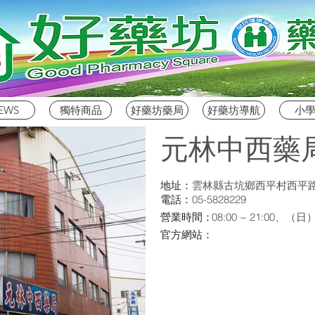
EWS
獨特商品
好藥坊藥局
好藥坊導航
小
元林中西藥
地址：
雲林縣古坑鄉西平村西平路
電話：
05-5828229
營業時間：
08:00 ~ 21:00、（日
官方網站：