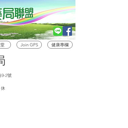
學堂
Join GPS
健康專欄
局
9-2號
）休