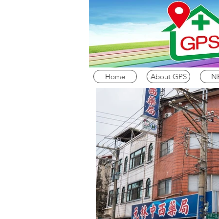
Home
About GPS
N