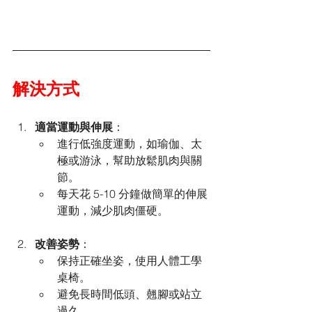
解決方式
適當運動與伸展
：
進行低強度運動，如瑜伽、太
極或游泳，幫助放鬆肌肉與關
節。
每天花 5-10 分鐘做簡單的伸展
運動，減少肌肉僵硬。
改善姿勢
：
保持正確坐姿，使用人體工學
桌椅。
避免長時間低頭、翹腳或站立
過久。