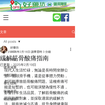
文章
All posts
好藥坊
All posts
2025年2月18日
讀畢需時 3 分鐘
緩解筋骨酸痛指南
養生保健
已更新：
2025年2月19日
健康減重
現代人生活忙碌，無論是長時間坐辦公
中醫調理
室、低頭滑手機，還是從事體力勞動，
都可能導致筋骨酸痛問題。這種疼痛可
養生指南
能是短暫的，也可能演變為慢性不適，
保健迷思
影響日常生活品質。了解筋骨酸痛的成
因與影響對象，並採取適當的緩解方
吃出健康
法，能有效減少不適，提升身體健康與