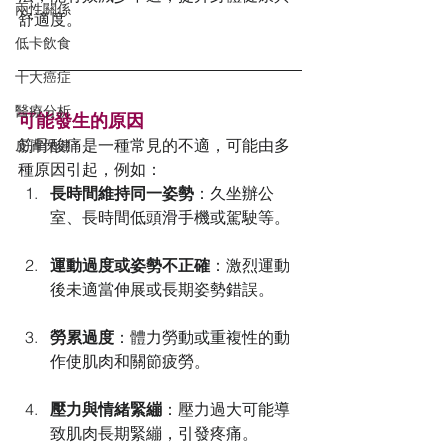
兩性關係
舒適度。
低卡飲食
十大癌症
醫療分析
可能發生的原因
筋骨酸痛是一種常見的不適，可能由多
皮膚保健
種原因引起，例如：
長時間維持同一姿勢
：久坐辦公
室、長時間低頭滑手機或駕駛等。
運動過度或姿勢不正確
：激烈運動
後未適當伸展或長期姿勢錯誤。
勞累過度
：體力勞動或重複性的動
作使肌肉和關節疲勞。
壓力與情緒緊繃
：壓力過大可能導
致肌肉長期緊繃，引發疼痛。