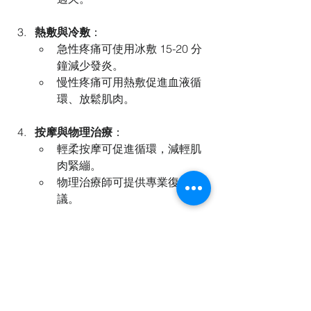
熱敷與冷敷
：
急性疼痛可使用冰敷 15-20 分
鐘減少發炎。
慢性疼痛可用熱敷促進血液循
環、放鬆肌肉。
按摩與物理治療
：
輕柔按摩可促進循環，減輕肌
肉緊繃。
物理治療師可提供專業復健建
議。
補充營養
：
多攝取富含鈣質（如牛奶、深
綠色蔬菜）與維生素 D（如魚
類、蛋黃）的食物。
飲用適量水分，保持體內電解