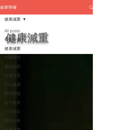
健康專欄
健康減重
All posts
健康減重
養生保健
健康減重
中醫調理
養生指南
保健迷思
吃出健康
兩性關係
低卡飲食
十大癌症
醫療分析
皮膚保健