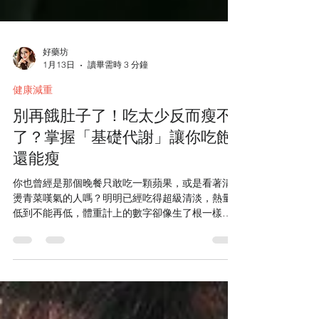
好藥坊
1月13日
讀畢需時 3 分鐘
健康減重
別再餓肚子了！吃太少反而瘦不
了？掌握「基礎代謝」讓你吃飽
還能瘦
你也曾經是那個晚餐只敢吃一顆蘋果，或是看著清
燙青菜嘆氣的人嗎？明明已經吃得超級清淡，熱量
低到不能再低，體重計上的數字卻像生了根一樣紋
絲不動。這種挫折感真的會讓人想放棄！